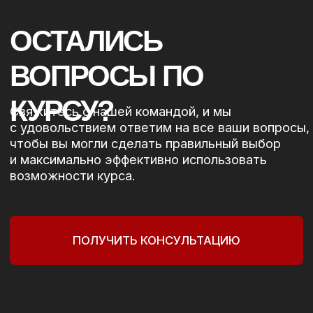
103а, кв. 53
Свидетельство о государственной
регистрации ИП:
№291875170 от 27.01.2025
Орган выдавший свидетельство:
Барановичский горисполком
УНП:
291875170
р/с: BY77ALFA30132G33350010270000
ЗАО «Альфа-Банк», БИК ALFABY2X
телефон:
+375 (29) 222-17-53
2026. Все права защищены
Сайт разработан