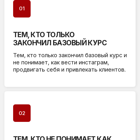
ТЕМ, КТО
НЕ ЗНАЕТ КАК
ПРОДВИГАТЬ СЕБЯ
Не знаете как продвигать себя:
ведете сторис, выкладываете рилсы
и посты, но результат не видите и
часто сталкиваетесь с мыслью: “А
может это не мое”.
05
ТЕМ, КТО
ХОЧЕТ ЗАПУСТИТЬ
СВОЕ ОБУЧЕНИЕ
Хотите запустить свое обучение,
но не знаете с чего начать и как
привлечь учеников.