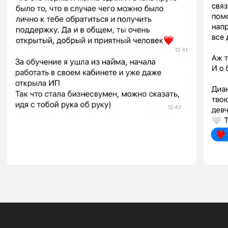
ПРОГРАММА КУРСА
СТОИМОСТЬ
FAQ
ОТЗЫВЫ
КОНТАКТЫ
ДОКУМЕНТЫ
Публичный договор
Политика в отношении
обработки и защиты
персональных данных
Cогласие на обработку персональных данных
Способы оплаты, порядок
получения услуг, доставка и
возврат
ЮРИДИЧЕСКИЕ ДАННЫЕ
ИП Колпакова Диана Степановна
Юридический адрес:
Беларусь, Брестская
область, г. Барановичи, ул. Советская, дом