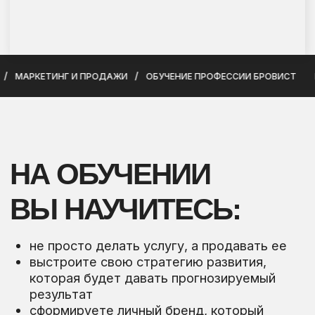
выстроите свою стратегию развития,
которая будет давать прогнозируемый
результат
сформируете личный бренд, который
помогает масштабироваться
выстроите постоянный поток клиентов /
учеников и будете делать это регулярно
КЕТИНГ И ПРОДАЖИ
ОБУЧЕНИЕ ПРОФЕССИИ БРОВИСТ
ИНДИВ
научитесь работать с клиентской базой и
возвращаемостью клиентов
перестанете жить в инстаграмном хаосе,
постинге 24/7 и выгорании
ПЕРЕЙТИ К ПРОГРАММЕ