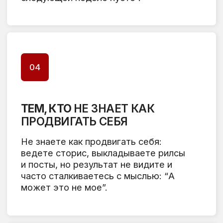
Курс включает себя личную работу с
каждым участником проекта,
теоретические занятия в формате живых
созвонов и впрактические задания после
каждого созвона.
1-2 неделя
ПОДГОТОВКА БЛОГА
Изучение ЦА, упаковка под вашу ЦА,
работа с аудиторией в зависимости от
продукта, сегментирование ЦА
Кастдев, готовность блога к
продажам
Упаковка блога исходя из кастдева,
чтобы блог продавал за вас
Воронка продаж, автоворонки,
построение вашей воронки продаж
под определенные услуги/продукты,