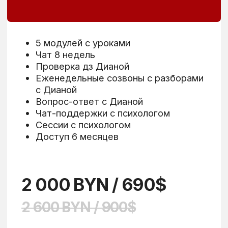
ОТВЕТЫ
НА ВОПРОСЫ
Здесь вы найдёте ответы на популярные
вопросы о курсах.
Если не нашли свой вопрос, свяжитесь с нами
напрямую!
КАК ПРОХОДИТ
ОБУЧЕНИЕ?
Живые созвоны раз в 1.5 недели - в формате
лекции с материалом, разбором вопросов и
домашним заданием для выполнения в конце.
Домашнее задание проверяется ежедневно
в чате с развернутой обратной связью.
Помимо проверки домашнего задания я
отвечаю на все возникающие вопросы и
всегда поддерживаю вас в процессе
обучения.