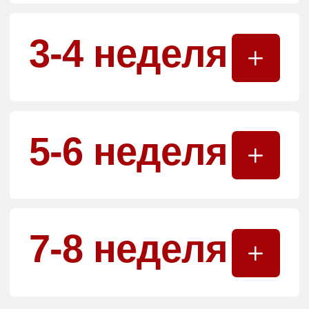
ОПЛАТИТЬ ВСЮ СУММУ
ЗАБРОНИРОВАТЬ МЕСТО
ОФОРМИТЬ РАССРОЧКУ
*Для покупки в рассрочку заполните анкету и
мы с вами свяжемся в течении 24 часов,
расскажем все подробности.
*Для бронирования места на курс
необходимо внести предоплату - 60 BYN
ОТЗЫВЫ УЧЕНИКОВ
Наши выпускники делятся своими