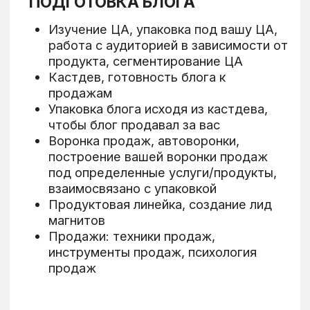
ТАРИФ "ВИП"
5 модулей с уроками
Чат 8 недель
Проверка дз Дианой
Еженедельные созвоны с разборами
с Дианой
Вопрос-ответ с Дианой
Чат-поддержки с психологом
Сессии с психологом
Доступ 6 месяцев
2 000 BYN / 690$
2 600 BYN / 900$
МЕСТ НЕТ